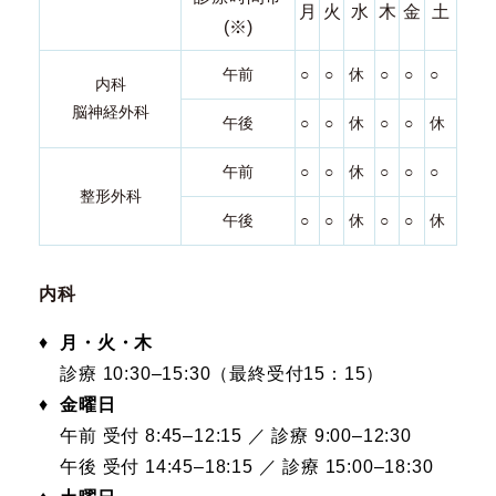
月
火
水
木
金
土
(※)
午前
○
○
休
○
○
○
内科
脳神経外科
午後
○
○
休
○
○
休
午前
○
○
休
○
○
○
整形外科
午後
○
○
休
○
○
休
内科
♦
月・火・木
診療 10:30–15:30（最終受付15：15）
♦
金曜日
午前 受付 8:45–12:15 ／ 診療 9:00–12:30
午後 受付 14:45–18:15 ／ 診療 15:00–18:30