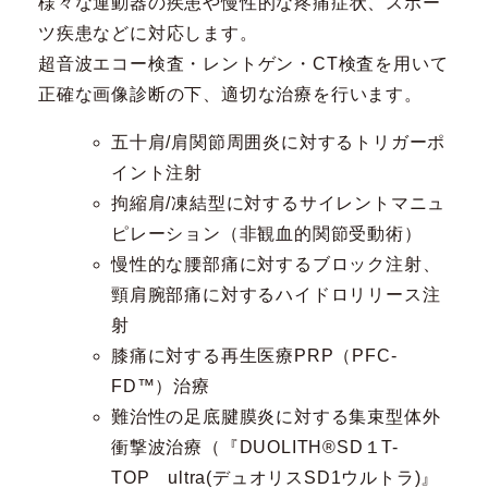
様々な運動器の疾患や慢性的な疼痛症状、スポー
ツ疾患などに対応します。
超音波エコー検査・レントゲン・CT検査を用いて
正確な画像診断の下、適切な治療を行います。
五十肩/肩関節周囲炎に対するトリガーポ
イント注射
拘縮肩/凍結型に対するサイレントマニュ
ピレーション（非観血的関節受動術）
慢性的な腰部痛に対するブロック注射、
頸肩腕部痛に対するハイドロリリース注
射
膝痛に対する再生医療PRP（PFC-
FD™）治療
難治性の足底腱膜炎に対する集束型体外
衝撃波治療（『DUOLITH®SD１T-
TOP ultra(デュオリスSD1ウルトラ)』